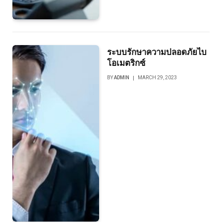
ระบบรักษาความปลอดภัยไบ
โอเมตริกซ์
BY
ADMIN
MARCH 29, 2023