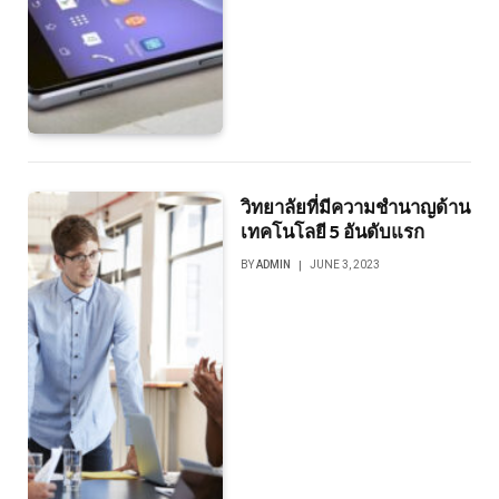
วิทยาลัยที่มีความชำนาญด้าน
เทคโนโลยี 5 อันดับแรก
BY
ADMIN
JUNE 3, 2023