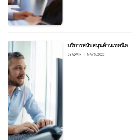
บริการสนับสนุนด้านเทคนิค
BY
ADMIN
MAY 5, 2023