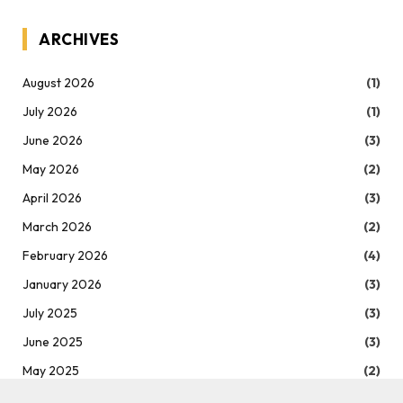
ARCHIVES
August 2026
(1)
July 2026
(1)
June 2026
(3)
May 2026
(2)
April 2026
(3)
March 2026
(2)
February 2026
(4)
January 2026
(3)
July 2025
(3)
June 2025
(3)
May 2025
(2)
April 2025
(2)