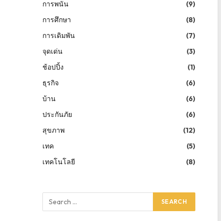
การพนัน
(9)
การศึกษา
(8)
การเดิมพัน
(7)
จุดเด่น
(3)
ช้อปปิ้ง
(1)
ธุรกิจ
(6)
บ้าน
(6)
ประกันภัย
(6)
สุขภาพ
(12)
เทค
(5)
เทคโนโลยี
(8)