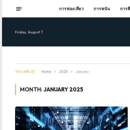
การท่องเที่ยว
การพนัน
การศ
Friday, August 7
YOU ARE AT:
Home
»
2025
»
January
MONTH:
JANUARY 2025