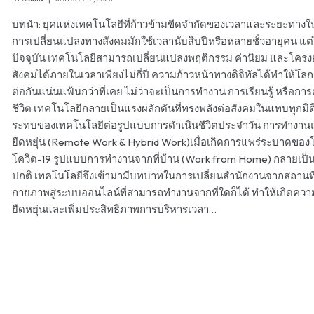
บทนำ: ยุคแห่งเทคโนโลยีที่ก้าวข้ามขีดจำกัดของเวลาและระยะทางใ
การเปลี่ยนแปลงทางสังคมมักใช้เวลานับสิบปีหรือหลายชั่วอายุคน แต
ปัจจุบัน เทคโนโลยีสามารถเปลี่ยนแปลงพฤติกรรม ค่านิยม และโครง
สังคมได้ภายในเวลาเพียงไม่กี่ปี ความก้าวหน้าทางดิจิทัลได้ทำให้โลกเ
ต่อกันแน่นแฟ้นกว่าที่เคย ไม่ว่าจะเป็นการทำงาน การเรียนรู้ หรือกา
ชีวิต เทคโนโลยีกลายเป็นแรงผลักดันที่ทรงพลังต่อสังคมในแทบทุกมิต
ระทบของเทคโนโลยีต่อรูปแบบการดำเนินชีวิตประจำวัน การทำงา
ยืดหยุ่น (Remote Work & Hybrid Work)เมื่อเกิดการแพร่ระบาดของ
โควิด-19 รูปแบบการทำงานจากที่บ้าน (Work from Home) กลายเป็นเ
ปกติ เทคโนโลยีจึงเข้ามามีบทบาทในการเปลี่ยนสำนักงานจากสถานที
กายภาพสู่ระบบออนไลน์ที่สามารถทำงานจากที่ใดก็ได้ ทำให้เกิดควา
ยืดหยุ่นและเพิ่มประสิทธิภาพการบริหารเวลา…