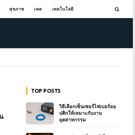
สุขภาพ
เทค
เทคโนโลยี
TOP POSTS
วิธีเลือกเซ็นเซอร์ไฟเบอร์ออ
ปติกให้เหมาะกับงาน
ใน
อุตสาหกรรม