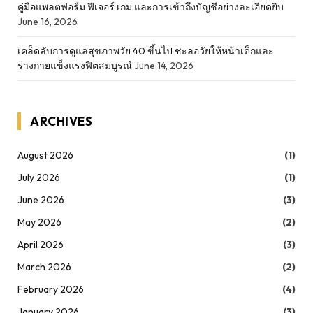
คู่มือแพลตฟอร์ม ฟีเจอร์ เกม และการเข้าถึงบัญชีอย่างละเอียดยิบ
June 16, 2026
เคล็ดลับการดูแลสุขภาพวัย 40 ขึ้นไป ชะลอวัยให้หน้าเด็กและ
ร่างกายแข็งแรงฟิตสมบูรณ์
June 14, 2026
ARCHIVES
August 2026
(1)
July 2026
(1)
June 2026
(3)
May 2026
(2)
April 2026
(3)
March 2026
(2)
February 2026
(4)
January 2026
(3)