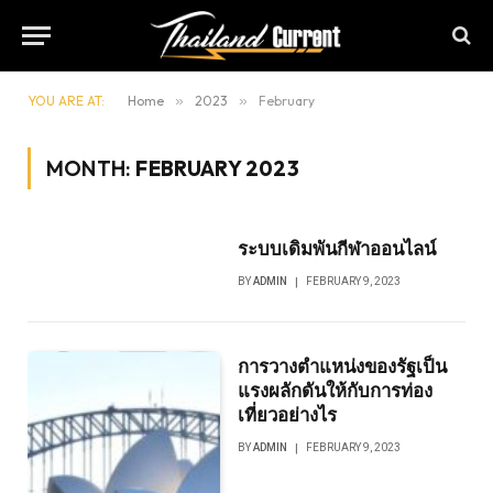
YOU ARE AT:
Home
»
2023
»
February
MONTH:
FEBRUARY 2023
ระบบเดิมพันกีฬาออนไลน์
BY
ADMIN
FEBRUARY 9, 2023
การวางตำแหน่งของรัฐเป็น
แรงผลักดันให้กับการท่อง
เที่ยวอย่างไร
BY
ADMIN
FEBRUARY 9, 2023