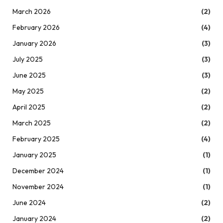
March 2026
(2)
February 2026
(4)
January 2026
(3)
July 2025
(3)
June 2025
(3)
May 2025
(2)
April 2025
(2)
March 2025
(2)
February 2025
(4)
January 2025
(1)
December 2024
(1)
November 2024
(1)
June 2024
(2)
January 2024
(2)