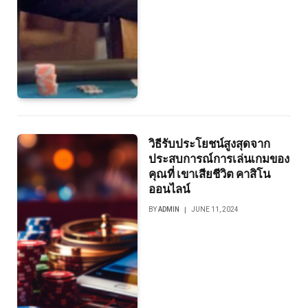
วิธีรับประโยชน์สูงสุดจาก
ประสบการณ์การเล่นเกมของ
คุณที่ เขาเสียชีวิต คาสิโน
ออนไลน์
BY
ADMIN
JUNE 11, 2024