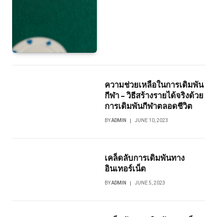
ความช่วยเหลือในการเดิมพัน
กีฬา – วิธีสร้างรายได้จริงด้วย
การเดิมพันกีฬาตลอดชีวิต
BY
ADMIN
JUNE 10, 2023
เคล็ดลับการเดิมพันทาง
อินเทอร์เน็ต
BY
ADMIN
JUNE 5, 2023