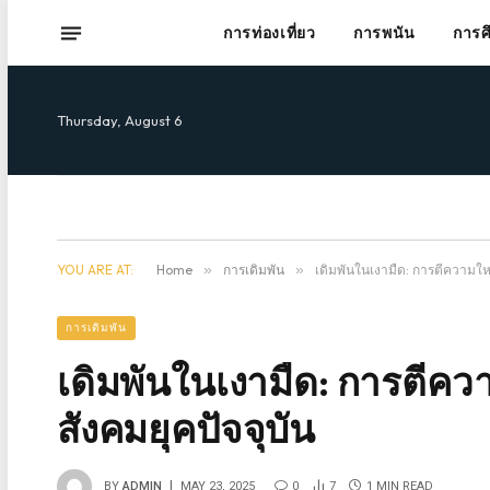
การท่องเที่ยว
การพนัน
การศ
Thursday, August 6
YOU ARE AT:
Home
»
การเดิมพัน
»
เดิมพันในเงามืด: การตีความให
การเดิมพัน
เดิมพันในเงามืด: การตีคว
สังคมยุคปัจจุบัน
BY
ADMIN
MAY 23, 2025
0
7
1 MIN READ