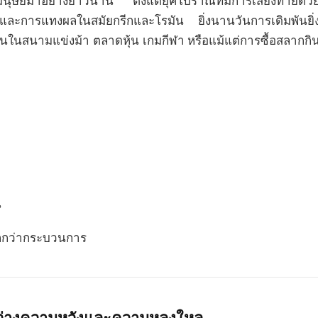
มมนุษย์มาอย่างยาวนาน ตั้งแต่ยุคโบราณที่มีการเสี่ยงทายด้ว
และการแทงผลในสมัยกรีกและโรมัน ยิ่งนานวันการเดิมพันยิ่
พันในสนามแข่งม้า ตลาดหุ้น เกมกีฬา หรือแม้แต่การซื้อสลากกิ
น
มากกว่ากระบวนการ
ะหว่างความหวังและความหลงใหล