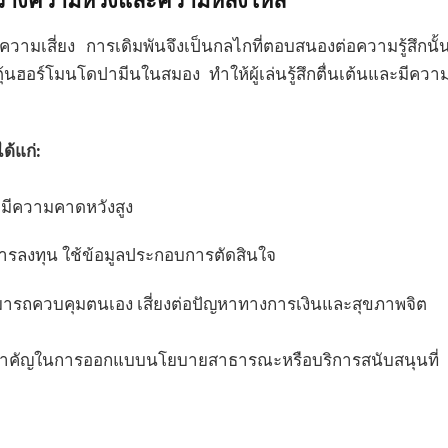
ความเสี่ยง การเดิมพันจึงเป็นกลไกที่ตอบสนองต่อความรู้สึกนั้
ฮอร์โมนโดปามีนในสมอง ทำให้ผู้เล่นรู้สึกตื่นเต้นและมีควา
ด้แก่:
ไม่มีความคาดหวังสูง
นการลงทุน ใช้ข้อมูลประกอบการตัดสินใจ
สามารถควบคุมตนเอง เสี่ยงต่อปัญหาทางการเงินและสุขภาพจิต
จสำคัญในการออกแบบนโยบายสาธารณะหรือบริการสนับสนุนที่