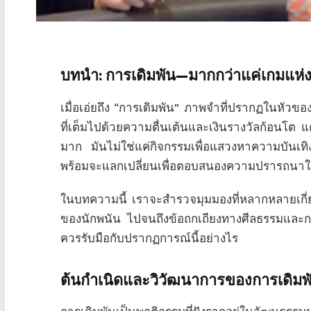
บทนำ: การเดิมพัน—มากกว่าแค่เกมแห่
เมื่อเอ่ยถึง “การเดิมพัน” ภาพจำที่ปรากฏในหัว
ที่เต็มไปด้วยความตื่นเต้นและเงินรางวัลก้อนโต แ
มาก มันไม่ใช่แค่กิจกรรมเพื่อแสวงหาความบันเท
พร้อมจะแลกเปลี่ยนเพื่อตอบสนองความปรารถนาใ
ในบทความนี้ เราจะสำรวจมุมมองที่หลากหลายเกี่ยว
ของนักพนัน ไปจนถึงข้อถกเถียงทางศีลธรรมและกฎห
ควรรับมือกับปรากฏการณ์นี้อย่างไร
ต้นกำเนิดและวิวัฒนาการของการเดิมพ