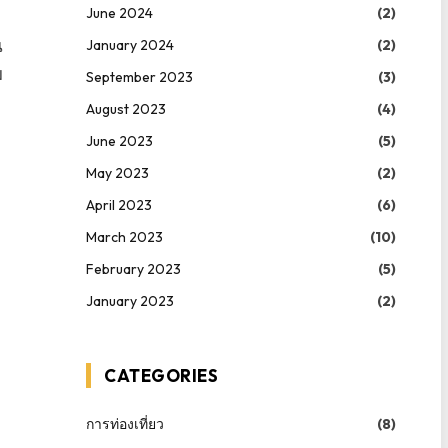
June 2024
(2)
น
January 2024
(2)
ม
September 2023
(3)
August 2023
(4)
June 2023
(5)
May 2023
(2)
April 2023
(6)
March 2023
(10)
February 2023
(5)
January 2023
(2)
CATEGORIES
การท่องเที่ยว
(8)