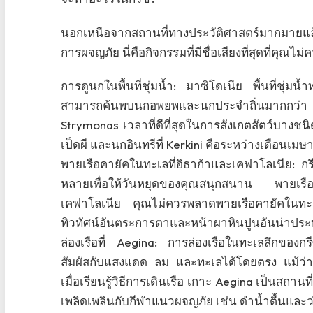
นอกเหนือจากสถานที่ทางประวัติศาสตร์มากมายแล้
การผจญภัย นี่คือกิจกรรมที่มีชื่อเสียงที่สุดที่คุ
การดูนกในพื้นที่ชุ่มน้ำ: มาซิโดเนีย พื้นที่ชุ
สามารถค้นพบนกอพยพและนกประจำถิ่นมากกว่า 30
Strymonas เวลาที่ดีที่สุดในการสังเกตสัตว์บา
เป็ดผี และนกอินทรีที่ Kerkini คือระหว่างเดือนเ
พายเรือคายัคในทะเลที่อิธาก้าและเคฟาโลเนีย: ก
หลายเพื่อให้วันหยุดของคุณสนุกสนาน พายเรือคาย
เคฟาโลเนีย คุณไม่ควรพลาดพายเรือคายัคในทะ
ทิวทัศน์อันตระการตาและหน้าผาหินปูนอันน่าประ
ล่องเรือที่ Aegina: การล่องเรือในทะเลลึกของกร
สัมผัสกับแสงแดด ลม และทะเลได้โดยตรง แม้ว่าจ
เมื่อเรียนรู้วิธีการเดินเรือ เกาะ Aegina เป็นสถา
เพลิดเพลินกับกีฬาแนวผจญภัย เช่น ดำน้ำตื้นและว