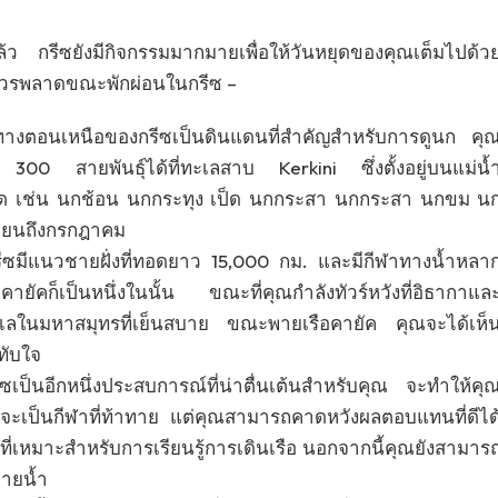
ว กรีซยังมีกิจกรรมมากมายเพื่อให้วันหยุดของคุณเต็มไปด้ว
ณไม่ควรพลาดขณะพักผ่อนในกรีซ –
่มน้ำทางตอนเหนือของกรีซเป็นดินแดนที่สำคัญสำหรับการดูนก คุ
0 สายพันธุ์ได้ที่ทะเลสาบ Kerkini ซึ่งตั้งอยู่บนแม่น้
งชนิด เช่น นกช้อน นกกระทุง เป็ด นกกระสา นกกระสา นกขม น
มษายนถึงกรกฎาคม
รีซมีแนวชายฝั่งที่ทอดยาว 15,000 กม. และมีกีฬาทางน้ำหลา
ัคก็เป็นหนึ่งในนั้น ขณะที่คุณกำลังทัวร์หวังที่อิธากาแล
เลในมหาสมุทรที่เย็นสบาย ขณะพายเรือคายัค คุณจะได้เห็
ทับใจ
ีซเป็นอีกหนึ่งประสบการณ์ที่น่าตื่นเต้นสำหรับคุณ จะทำให้คุ
ะเป็นกีฬาที่ท้าทาย แต่คุณสามารถคาดหวังผลตอบแทนที่ดีได
นที่ที่เหมาะสำหรับการเรียนรู้การเดินเรือ นอกจากนี้คุณยังสามาร
่ายน้ำ